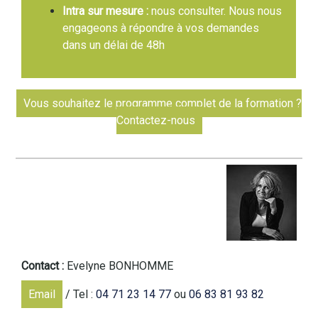
Intra sur mesure :
nous consulter. Nous nous
engageons à répondre à vos demandes
dans un délai de 48h
Vous souhaitez le programme complet de la formation ?
Contactez-nous
Contact :
Evelyne BONHOMME
Email
/ Tel :
04 71 23 14 77
ou
06 83 81 93 82