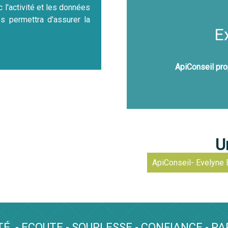
c l'activité et les données
s permettra d'assurer la
E
ApiConseil pro
U
ApiConseil- Evelyne 
TÉ - ECOUTE - SOUPLESSE - CONFIANCE - PA