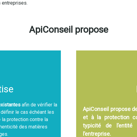
 entreprises.
ApiConseil propose
tise
existantes
afin de vérifier la
ApiConseil propose de
éfinir le cas échéant les
et à la protection c
la protection contre la
typicité de l’entit
thenticité des matières
l’entreprise.
ages.