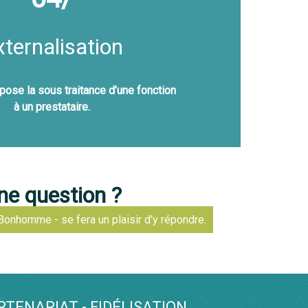
xternalisation
pose la sous traitance d’une fonction
à un prestataire.
ne question ?
Bonhomme - se fera un plaisir d'y répondre.
RTENARIAT - FIDÉLISATION