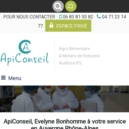
POUR NOUS CONTACTER :
06 83 81 93 82
04 71 23 14
77
ESPACE PRIVÉ
Agro Alimentaire
& Métiers de l'Industrie
Auditrice IFS
Menu
ApiConseil, Evelyne Bonhomme à votre service
en Auvergne Rhône-Alpes