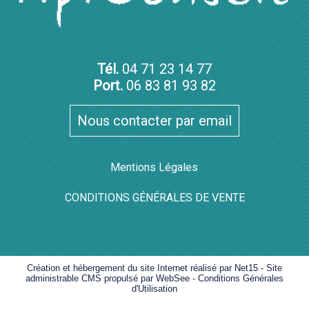
Tél.
04 71 23 14 77
Port.
06 83 81 93 82
Nous contacter par email
Mentions Légales
CONDITIONS GÉNÉRALES DE VENTE
Création et hébergement du site Internet réalisé par Net15
-
Site
administrable CMS propulsé par WebSee
-
Conditions Générales
d'Utilisation