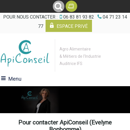
POUR NOUS CONTACTER :
06 83 81 93 82
04 71 23 14
77
ESPACE PRIVÉ
Agro Alimentaire
& Métiers de l'Industrie
Auditrice IFS
Menu
Pour contacter ApiConseil (Evelyne
Bonhomme)