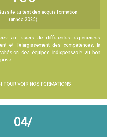
éussite au test des acquis formation
(année 2025)
ées au travers de différentes expériences
ment et l’élargissement des compétences, la
 cohésion des équipes indispensable au bon
prise.
CI POUR VOIR NOS FORMATIONS
04/