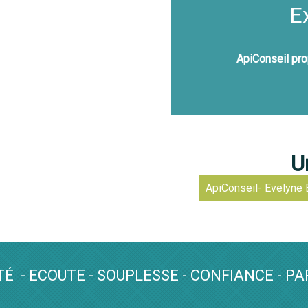
E
ApiConseil pro
U
ApiConseil- Evelyne 
TÉ - ECOUTE - SOUPLESSE - CONFIANCE - PA
.........