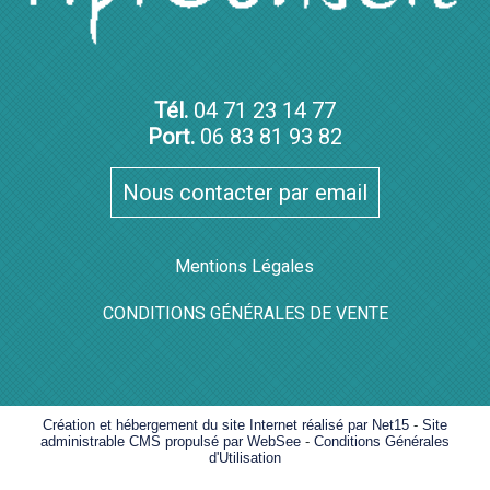
Tél.
04 71 23 14 77
Port.
06 83 81 93 82
Nous contacter par email
Mentions Légales
CONDITIONS GÉNÉRALES DE VENTE
Création et hébergement du site Internet réalisé par Net15
-
Site
administrable CMS propulsé par WebSee
-
Conditions Générales
d'Utilisation