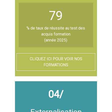
79
% de taux de réussite au test des
acquis formation
(année 2025)
CLIQUEZ ICI POUR VOIR NOS
FORMATIONS
04/
Externalisation