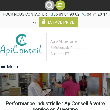
POUR NOUS CONTACTER :
06 83 81 93 82
04 71 23 14
77
ESPACE PRIVÉ
Agro Alimentaire
& Métiers de l'Industrie
Auditrice IFS
Menu
Performance industrielle : ApiConseil à votre
service en Auvergne