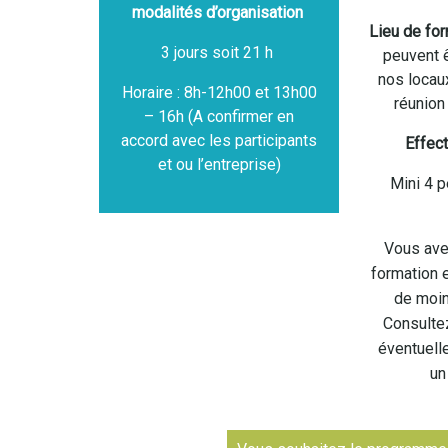
modalités d’organisation
Lieu de for
3 jours soit 21 h
peuvent 
nos locau
Horaire : 8h-12h00 et 13h00
réunion
– 16h (A confirmer en
accord avec les participants
Effect
et ou l’entreprise)
Mini 4 p
Vous ave
formation e
de moin
Consulte
éventuell
un