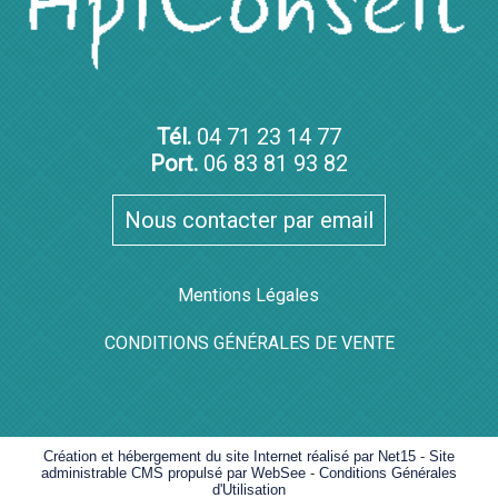
Tél.
04 71 23 14 77
Port.
06 83 81 93 82
Nous contacter par email
Mentions Légales
CONDITIONS GÉNÉRALES DE VENTE
Création et hébergement du site Internet réalisé par Net15
-
Site
administrable CMS propulsé par WebSee
-
Conditions Générales
d'Utilisation