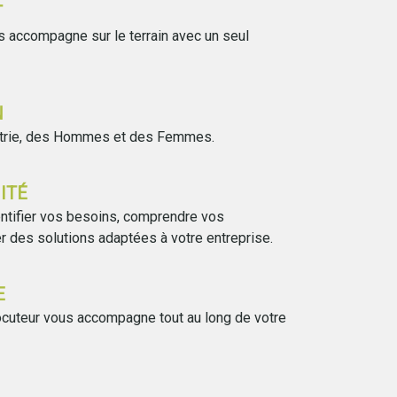
T
us accompagne sur le terrain avec un seul
Amandine
N
ustrie, des Hommes et des Femmes.
Apiconseil est un cabinet expert -
Evely
toujours en quête
ITÉ
...
entifier vos besoins, comprendre vos
 des solutions adaptées à votre entreprise.
E
rlocuteur vous accompagne tout au long de votre