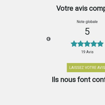
Votre avis comp
ISONS CROS
5
travaillé avec Mme
 pour plusieurs
19
Avis
...
LAISSEZ VOTRE AVI
Ils nous font con