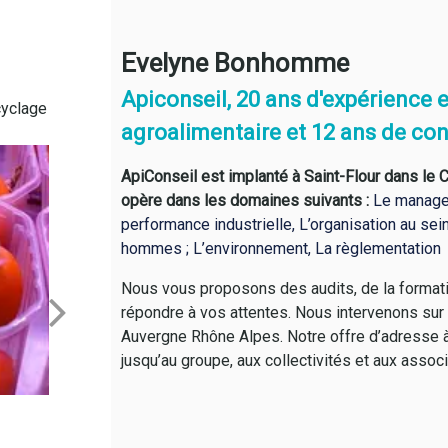
Evelyne Bonhomme
Apiconseil, 20 ans d'expérience e
cyclage
Exigences en matières de réutilisation des eaux
agroalimentaire et 12 ans de co
recyclées
ApiConseil est implanté à Saint-Flour dans le C
opère dans les domaines suivants :
Le managem
performance industrielle,
L’organisation au sein
hommes ;
L’environnement,
La règlementation
Nous vous proposons des audits, de la format
répondre à vos attentes. Nous intervenons sur l
Auvergne Rhône Alpes. Notre offre d’adresse à 
jusqu’au groupe, aux collectivités et aux associ