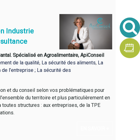
n Industrie
Vers une évolution du critère listéria
Une LMR p
nsultance
antal. Spécialisé en Agroalimentaire, ApiConseil
ent de la qualité
,
La sécurité des aliments
,
La
 de l’entreprise ;
La sécurité des
ion et du conseil selon vos problématiques pour
’ensemble du territoire et plus particulièrement en
toutes structures : aux entreprises, de la TPE
ations.
EN SAVOIR +