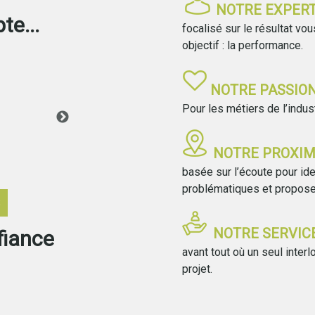
NOTRE EXPER
te...
focalisé sur le résultat vo
objectif : la performance.
SFA
NOTRE PASSIO
Pour les métiers de l’ind
Nous travaillons avec Mme
Bonhomme depuis plusieurs
NOTRE PROXIM
...
basée sur l’écoute pour id
problématiques et proposer
S
NOTRE SERVIC
fiance
avant tout où un seul inte
projet.