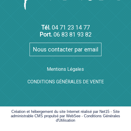
Tél.
04 71 23 14 77
Port.
06 83 81 93 82
Nous contacter par email
Mentions Légales
CONDITIONS GÉNÉRALES DE VENTE
Création et hébergement du site Internet réalisé par Net15
-
Site
administrable CMS propulsé par WebSee
-
Conditions Générales
d'Utilisation